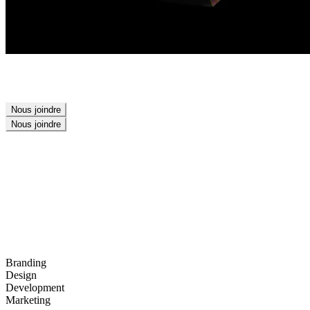
Nous joindre
Nous joindre
NOS CLIENTS
NOS CLIENTS
Branding
Design
Development
Marketing