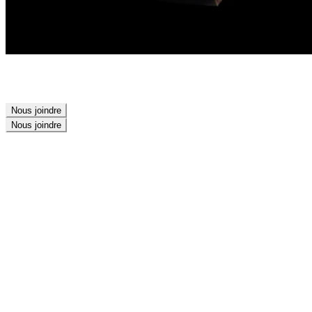
Nous joindre
Nous joindre
DÉVELOPPEMENT
DÉVELOPPEMENT
Branding
Design
Développement
Marketing